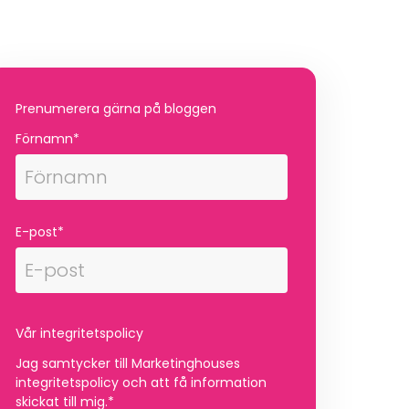
Prenumerera gärna på bloggen
Förnamn
*
E-post
*
Vår integritetspolicy
Jag samtycker till Marketinghouses
integritetspolicy och att få information
skickat till mig.
*