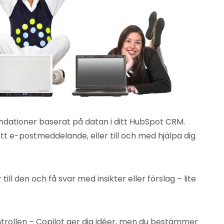
dationer baserat på datan i ditt HubSpot CRM.
tt e-postmeddelande, eller till och med hjälpa dig
ill den och få svar med insikter eller förslag – lite
ntrollen – Copilot ger dig idéer, men du bestämmer