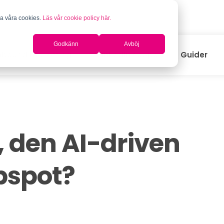
na våra cookies.
Läs vår cookie policy här.
.
Godkänn
Avböj
nbound marketing
LinkedIn support
Guider
, den AI-driven
ubspot?