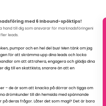
rknadsföring med 6 Inbound-spöktips!
ta hand till dig som ansvarar för marknadsföringeni
fler leads.
ken, pumpor och en hel del bus! Men tänk om jag
ngen för att skrämma upp dina leads och locka
 handlar om att attrahera, engagera och glädja dina
dig till en skattkista, snarare än att en
r – de är som att knacka på dörrar och tigga om
dina drömkunder till din hemsida med spännande
r på deras frågor. Låter det som magi? Det är bara