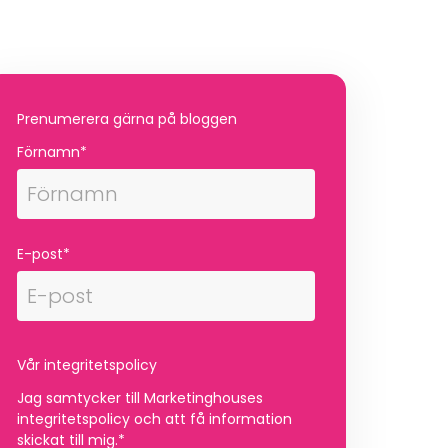
Prenumerera gärna på bloggen
Förnamn
*
E-post
*
Vår integritetspolicy
Jag samtycker till Marketinghouses
integritetspolicy och att få information
skickat till mig.
*