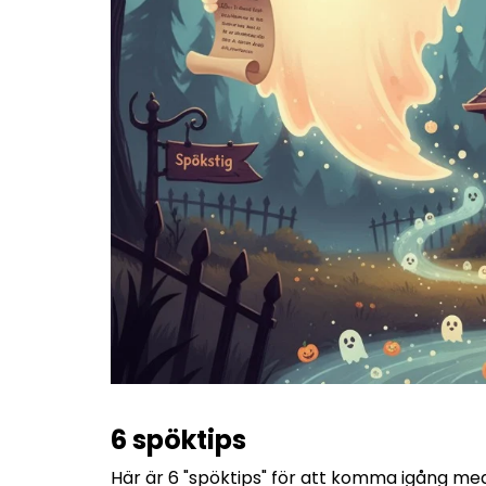
6 spöktips
Här är 6 "spöktips" för att komma igång med