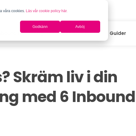
na våra cookies.
Läs vår cookie policy här.
.
Godkänn
Avböj
nbound marketing
LinkedIn support
Guider
? Skräm liv i din
ng med 6 Inbound