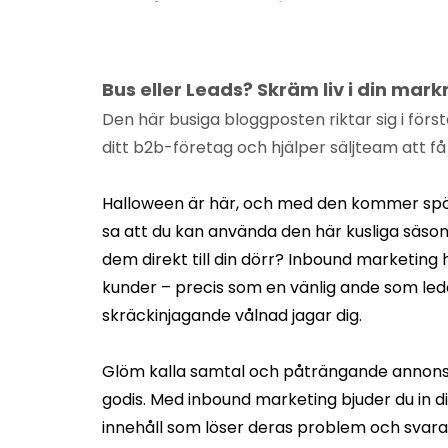
-
Annica Thorberg
fr, okt 31, 2025
Bus eller Leads? Skräm liv i din ma
Den här busiga bloggposten riktar sig i förs
ditt b2b-företag och hjälper säljteam att få 
Halloween är här, och med den kommer spö
sa att du kan använda den här kusliga säso
dem direkt till din dörr? Inbound marketing
kunder – precis som en vänlig ande som leder 
skräckinjagande vålnad jagar dig.
Glöm kalla samtal och påträngande annonse
godis. Med inbound marketing bjuder du in 
innehåll som löser deras problem och svara